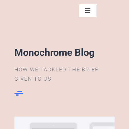
Ga
naar
Toggle
Navigation
inhoud
Home
Diensten
Monochrome Blog
Over Sam
HOW WE TACKLED THE BRIEF
GIVEN TO US
Contact
Blog