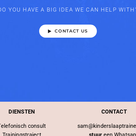
DO YOU HAVE A BIG IDEA WE CAN HELP WITH
CONTACT US
DIENSTEN
CONTACT
Telefonisch consult
sam@kinderslaaptraine
Trainingstraject
stuur
een Whatsa