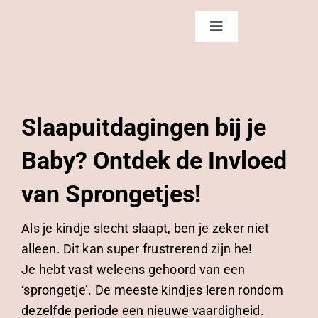
Ga
naar
Toggle
Navigation
inhoud
Home
Diensten
Slaapuitdagingen bij je
Baby? Ontdek de Invloed
Over Sam
van Sprongetjes!
Contact
Als je kindje slecht slaapt, ben je zeker niet
alleen. Dit kan super frustrerend zijn he!
Blog
Je hebt vast weleens gehoord van een
‘sprongetje’. De meeste kindjes leren rondom
dezelfde periode een nieuwe vaardigheid.