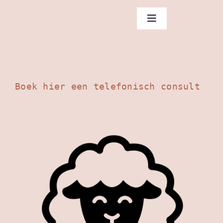
Ga
naar
Toggle
Navigation
inhoud
Home
Diensten
Boek hier een telefonisch consult
Over Sam
Contact
Blog