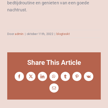
bedtijdroutine en genieten van een goede
nachtrust.
Door
admin
|
oktober 11th, 2022
|
blogteskt
Share This Article
Facebook
X
LinkedIn
WhatsApp
Tumblr
Pinterest
Vk
E-
mail