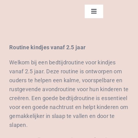
Ga
naar
Toggle
Navigation
inhoud
Home
Routine kindjes vanaf 2.5 jaar
Diensten
Welkom bij een bedtijdroutine voor kindjes
Over Sam
vanaf 2.5 jaar. Deze routine is ontworpen om
ouders te helpen een kalme, voorspelbare en
Contact
rustgevende avondroutine voor hun kinderen te
creëren. Een goede bedtijdroutine is essentieel
voor een goede nachtrust en helpt kinderen om
Blog
gemakkelijker in slaap te vallen en door te
slapen.